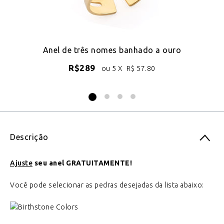
de
Anel de três nomes banhado a ouro
An
R$
289
ou 5 X
R$
57.80
Descrição
Ajuste
seu anel GRATUITAMENTE!
Você pode selecionar as pedras desejadas da lista abaixo: