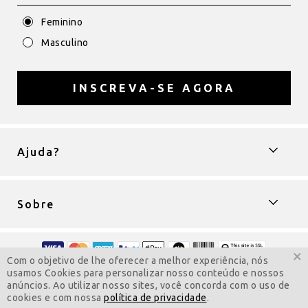
Feminino
Masculino
INSCREVA-SE AGORA
Ajuda?
Sobre
×
Com o objetivo de lhe oferecer a melhor experiência, nós
Copyright © 2009-2022 ColarComNome
usamos Cookies para personalizar nosso conteúdo e nossos
Todos os direitos reservados.
anúncios. Ao utilizar nosso sites, você concorda com o uso de
Visite a versão para computador
cookies e com nossa
política de privacidade
.