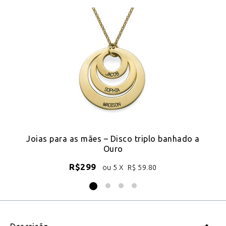
Joias para as mães – Disco triplo banhado a
C
Ouro
R$
299
ou 5 X
R$
59.80