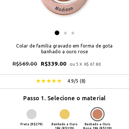
Colar de família gravado em forma de gota
banhado a ouro rose
R$
569.00
R$
339.00
ou 5 X
R$
67.80
4.9/5 (
8
)
Passo 1. Selecione o material
Prata (R$279)
Banhado a Ouro
Banhado a Ouro
18k (R$339)
Rose 18k (R$339)