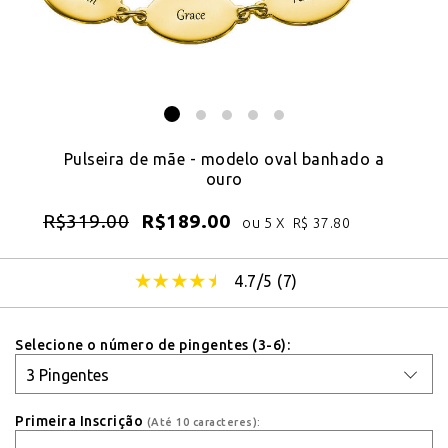
Pulseira de mãe - modelo oval banhado a
ouro
R$
319.00
R$
189.00
ou 5 X
R$
37.80
4.7/5 (
7
)
Selecione o número de pingentes (3-6):
Primeira Inscrição
(Até 10 caracteres):