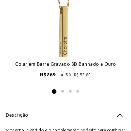
Colar em Barra Gravado 3D Banhado a Ouro
C
R$
269
ou 5 X
R$
53.80
Descrição
Moderno, divertido e o complemento perfeito para combinar