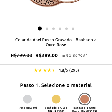
Colar de Anel Russo Gravado - Banhado a
Ouro Rose
R$
799.00
R$
399.00
ou 5 X
R$
79.80
4.8/5 (
295
)
Passo 1. Selecione o material
Prata (R$359)
Banhado a Ouro
Banhado a Ouro
18k (R$399)
Rose 18k (R$399)