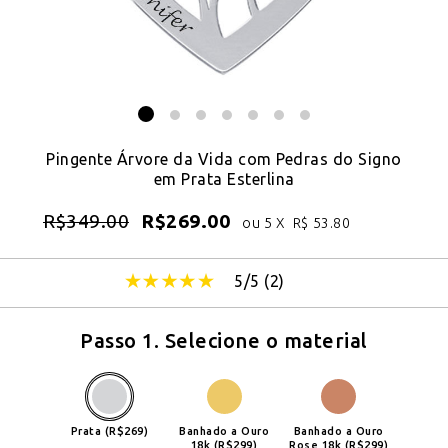
Pingente Árvore da Vida com Pedras do Signo
em Prata Esterlina
R$
349.00
R$
269.00
ou 5 X
R$
53.80
5/5 (
2
)
Passo 1. Selecione o material
Prata (R$269)
Banhado a Ouro
Banhado a Ouro
18k (R$299)
Rose 18k (R$299)